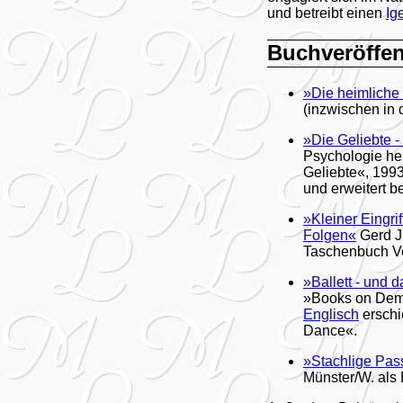
und betreibt einen
Ig
Buchveröffe
»Die heimliche
(inzwischen in 
»Die Geliebte -
Psychologie heu
Geliebte«, 1993
und erweitert b
»Kleiner Eingri
Folgen«
Gerd J.
Taschenbuch Ve
»Ballett - und 
»Books on Dema
Englisch
erschi
Dance«.
»Stachlige Pass
Münster/W. als