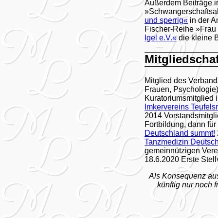
Außerdem Beiträge i
»Schwangerschaftsab
und sperrig«
in der 
Fischer-Reihe »Frau 
Igel e.V.«
die kleine 
Mitgliedscha
Mitglied des Verband
Frauen, Psychologie).
Kuratoriumsmitglied
Imkervereins Teufels
2014 Vorstandsmitgli
Fortbildung, dann für 
Deutschland summt!
Tanzmedizin Deutsc
gemeinnützigen Verei
18.6.2020 Erste Stel
Als Konsequenz aus 
künftig nur noch 