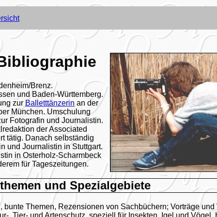
rsicht
Bibliographie
denheim/Brenz.
ssen und Baden-Württemberg.
ung zur
Balletttänzerin
an der
oper München. Umschulung
ur Fotografin und Journalistin.
alredaktion der Associated
rt tätig. Danach selbständig
 und Journalistin in Stuttgart.
listin in Osterholz-Scharmbeck
nderem für Tageszeitungen.
themen und Spezialgebiete
n, bunte Themen, Rezensionen von Sachbüchern; Vorträge und
ur-, Tier- und Artenschutz, speziell für Insekten, Igel und Vögel