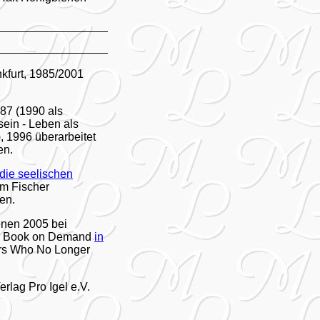
kfurt, 1985/2001
87 (1990 als
ein - Leben als
, 1996 überarbeitet
en.
 die seelischen
im Fischer
en.
nen 2005 bei
als Book on Demand
in
ers Who No Longer
lag Pro Igel e.V.