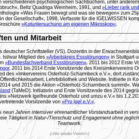
n verschiedenen psychologischen Sachbüchern, unter anderem
bruch«, Beltz Quadriga Weinheim, 1991, und
»Lieber rank und
Anthologie »Was Frauen bewegt und was sie bewegen« zum 25j
in der Gesellschaft«, 1998. Verfasste für die IGELWISSEN ko
Broschüre
»Kotuntersuchung am eigenen Mikroskop«
.
ften und Mitarbeit
s deutscher Schriftsteller (VS). Dozentin in der Erwachsenenbi
 Ist/war Mitglied des
»Arbeitskreis Essstörungen«
in Stuttgart
 im
»Bundesfachverband Essstörungen«
. 2011 bis 2012 Erste V
moor
. 2011 bis 2014 Erste Vorsitzende des Kreisimkervereins O
ed des »Imkervereins Osterholz-Scharmbeck e.V.«, dort zuständ
Öffentlichkeitsarbeit, Lehrbibliothek und Website. Initiierte in K
2014 und 2015 die Aktion »Osterholz-Scharmbeck summt!«. War
hland
(TaMeD). Initiatorin und Erste Vorsitzende des 2014 gegr
ns »Netzwerk Igelfreunde Osterholz und umzu e.V.« bis 1.2.20
lvertretende Vorsitzende von
»Pro Igel e.V.«
.
neun Jahren intensiver ehrenamtlicher Vorstandsarbeit in ve
freie Tätigkeit in Natur-/Tierschutz und Engagement ohne jegli
Teamwork.
(»Nie wieder Verein!«)