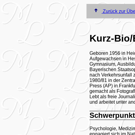
Zurück zur Übe
Kurz-Bio/
Geboren 1956 in Hei
Aufgewachsen in He
Gymnasium, Ausbild
Bayerischen Staats
nach Verkehrsunfall z
1980/81 in der Zentr
Press (AP) in Frankfu
gemacht als Fotografin
Lebt als freie Journa
und arbeitet unter a
Schwerpunkt
Psychologie, Medizi
engagiert sich im Nat