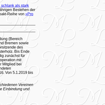
 schlank als stark
ährigen Bestehen der
mpakt-Reihe von
»Pro
ldung (Bereich
 und Bremen sowie
orsitzende des
sterholz. Bis Ende
ig zunächst für
ooperation mit
 Mitglied bei
ündeten
16. Von 5.1.2019 bis
rschiedenen Vereinen
che Einbindung und