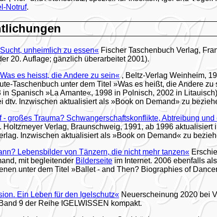
el-Notruf
.
ntlichungen
 Sucht, unheimlich zu essen«
Fischer Taschenbuch Verlag, Fran
der 20. Auflage; gänzlich überarbeitet 2001).
 Was es heisst, die Andere zu sein«
, Beltz-Verlag Weinheim, 19
te-Taschenbuch unter dem Titel »Was es heißt, die Andere zu s
 in Spanisch »La Amante«, 1998 in Polnisch, 2002 in Litauisch)
ei dtv. Inzwischen aktualisiert als »Book on Demand» zu bezieh
ff - großes Trauma? Schwangerschaftskonflikte, Abtreibung und
 Holtzmeyer Verlag, Braunschweig, 1991, ab 1996 aktualisiert 
rlag. Inzwischen aktualisiert als »Book on Demand« zu bezieh
dann? Lebensbilder von Tänzern, die nicht mehr tanzen«
Erschie
nd, mit begleitender
Bilderseite
im Internet. 2006 ebenfalls 
enen unter dem Titel »Ballet - and Then? Biographies of Danc
ion. Ein Leben für den Igelschutz«
Neuerscheinung 2020 bei Ver
 Band 9 der Reihe IGELWISSEN kompakt.