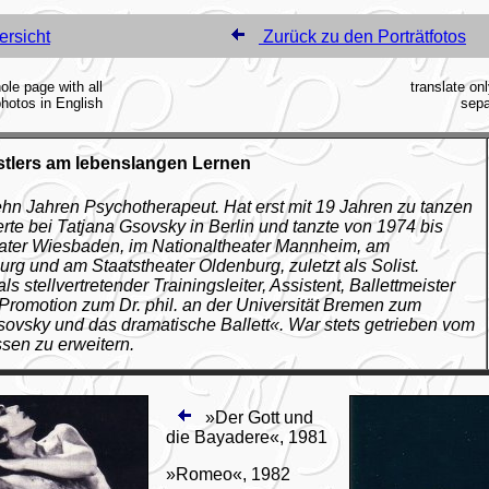
ersicht
Zurück zu den Porträtfotos
ole page with all
translate onl
hotos in English
sepa
stlers am lebenslangen Lernen
zehn Jahren Psychotherapeut. Hat erst mit 19 Jahren zu tanzen
rte bei Tatjana Gsovsky in Berlin und tanzte von 1974 bis
ater Wiesbaden, im Nationaltheater Mannheim, am
urg und am Staatstheater Oldenburg, zuletzt als Solist.
s stellvertretender Trainingsleiter, Assistent, Ballettmeister
romotion zum Dr. phil. an der Universität Bremen zum
vsky und das dramatische Ballett«. War stets getrieben vom
ssen zu erweitern.
»Der Gott und
die Bayadere«, 1981
»Romeo«, 1982