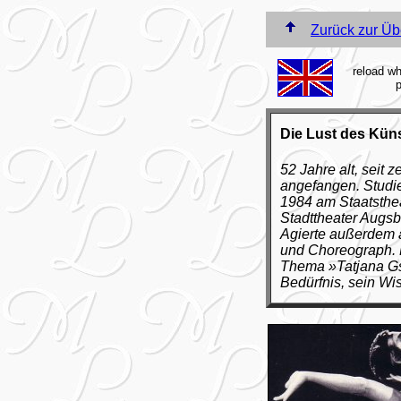
Zurück zur Üb
reload wh
p
Die Lust des Kün
52 Jahre alt, seit 
angefangen. Studie
1984 am Staatsthe
Stadttheater Augsb
Agierte außerdem al
und Choreograph. P
Thema »Tatjana Gso
Bedürfnis, sein Wi