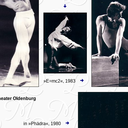
»E=mc2«, 1983
heater Oldenburg
in »Phädra«, 1980