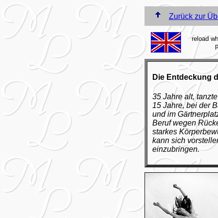
Zurück zur Üb
reload wh
p
Die Entdeckung 
35 Jahre alt, tanz
15 Jahre, bei der 
und im Gärtnerplat
Beruf wegen Rücke
starkes Körperbewu
kann sich vorstell
einzubringen.