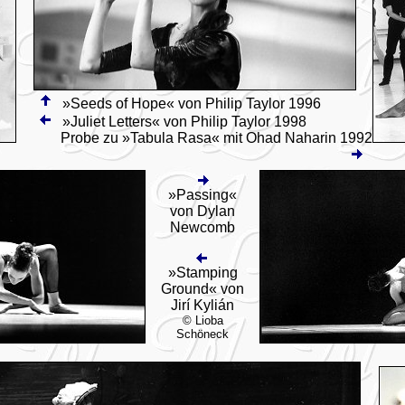
»Seeds of Hope« von Philip Taylor 1996
»Juliet Letters« von Philip Taylor 1998
Probe zu »Tabula Rasa« mit Ohad Naharin 1992
»Passing«
von Dylan
Newcomb
»Stamping
Ground« von
Jirí Kylián
© Lioba
Schöneck