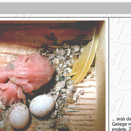
... was d
Gelege mi
endete. 