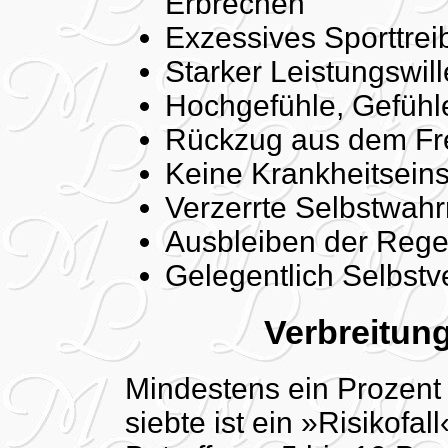
Erbrechen
Exzessives Sporttrei
Starker Leistungswil
Hochgefühle, Gefühl
Rückzug aus dem Fre
Keine Krankheitseins
Verzerrte Selbstwa
Ausbleiben der Rege
Gelegentlich Selbstv
Verbreitun
Mindestens ein Prozent d
siebte ist ein »Risikofal