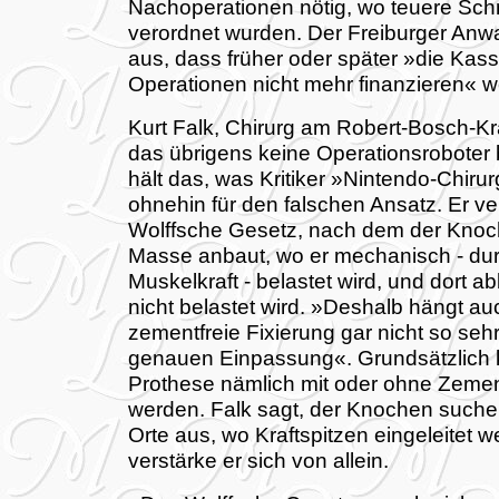
Nachoperationen nötig, wo teuere Sch
verordnet wurden. Der Freiburger Anwa
aus, dass früher oder später »die Kas
Operationen nicht mehr finanzieren« w
Kurt Falk, Chirurg am Robert-Bosch-K
das übrigens keine Operationsroboter b
hält das, was Kritiker »Nintendo-Chiru
ohnehin für den falschen Ansatz. Er ve
Wolffsche Gesetz, nach dem der Knoc
Masse anbaut, wo er mechanisch - du
Muskelkraft - belastet wird, und dort a
nicht belastet wird. »Deshalb hängt au
zementfreie Fixierung gar nicht so seh
genauen Einpassung«. Grundsätzlich 
Prothese nämlich mit oder ohne Zemen
werden. Falk sagt, der Knochen suche
Orte aus, wo Kraftspitzen eingeleitet 
verstärke er sich von allein.