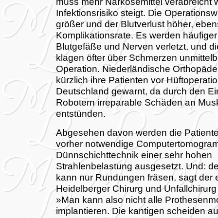
muss mehr Narkosemittel verabreicht 
Infektionsrisiko steigt. Die Operations
größer und der Blutverlust höher, eben
Komplikationsrate. Es werden häufiger
Blutgefäße und Nerven verletzt, und di
klagen öfter über Schmerzen unmittelb
Operation. Niederländische Orthopäd
kürzlich ihre Patienten vor Hüftoperati
Deutschland gewarnt, da durch den Ei
Robotern irreparable Schäden an Mus
entstünden.
Abgesehen davon werden die Patiente
vorher notwendige Computertomogra
Dünnschichttechnik einer sehr hohen
Strahlenbelastung ausgesetzt. Und: d
kann nur Rundungen fräsen, sagt der 
Heidelberger Chirurg und Unfallchirurg
»Man kann also nicht alle Prothesenm
implantieren. Die kantigen scheiden a