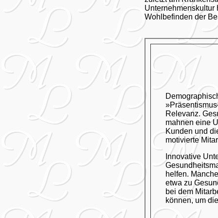
Unternehmenskultur h
Wohlbefinden der Bes
Demographische
»Präsentismus
Relevanz. Gesu
mahnen eine Unt
Kunden und die
motivierte Mita
Innovative Unt
Gesundheitsman
helfen. Manche
etwa zu Gesund
bei dem Mitarb
können, um die