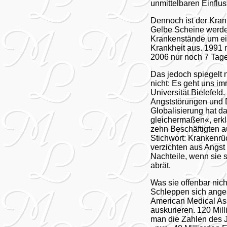
unmittelbaren Einflus
Dennoch ist der Kran
Gelbe Scheine werden
Krankenstände um ein
Krankheit aus. 1991 
2006 nur noch 7 Tage
Das jedoch spiegelt 
nicht: Es geht uns i
Universität Bielefeld
Angststörungen und 
Globalisierung hat d
gleichermaßen«, erkl
zehn Beschäftigten a
Stichwort: Krankenrü
verzichten aus Angst
Nachteile, wenn sie s
abrät.
Was sie offenbar nich
Schleppen sich anges
American Medical Ass
auskurieren. 120 Mil
man die Zahlen des J