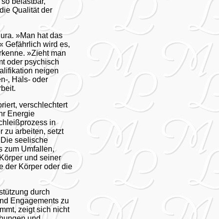
 so belastbar,
die Qualität der
dura. »Man hat das
« Gefährlich wird es,
rkenne. »Zieht man
t oder psychisch
lifikation neigen
n-, Hals- oder
beit.
iert, verschlechtert
hr Energie
chleißprozess in
zu arbeiten, setzt
 Die seelische
s zum Umfallen,
Körper und seiner
 der Körper oder die
stützung durch
 und Engagements zu
mt, zeigt sich nicht
iehungen und