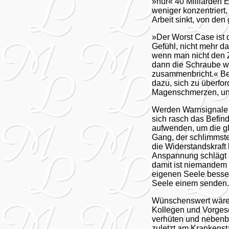
»nur« 40 Milliarden E
weniger konzentriert, 
Arbeit sinkt, von de
»Der Worst Case ist 
Gefühl, nicht mehr da
wenn man nicht den 
dann die Schraube w
zusammenbricht.« Bes
dazu, sich zu überfo
Magenschmerzen, und 
Werden Warnsignale w
sich rasch das Befin
aufwenden, um die gle
Gang, der schlimmste
die Widerstandskraft 
Anspannung schlägt s
damit ist niemandem 
eigenen Seele besser
Seele einem senden
Wünschenswert wäre 
Kollegen und Vorges
verhüten und nebenbe
zuletzt am Krankenst