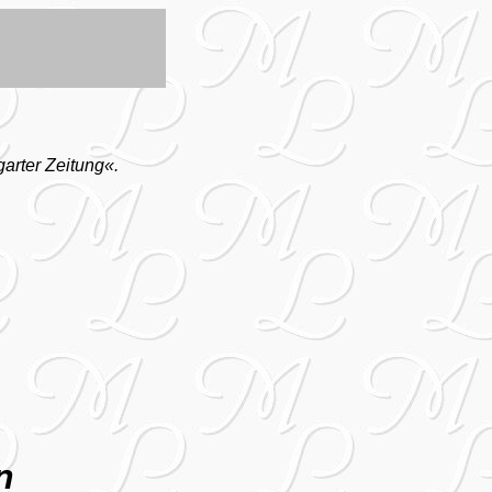
garter Zeitung«.
n