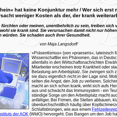
hein« hat keine Konjunktur mehr / Wer sich erst m
sacht weniger Kosten als der, der krank weiterar
 fürchten oder meinen, unentbehrlich zu sein, treiben sich
obwohl sie krank sind. Sie verursachen damit nicht nur höhe
n würden. Sie schaden auch ihrer Gesundheit.
von Maja Langsdorff
»Präsentismus« (von »praesens«, lateinisch 
Wissenschaftler ein Phänomen, das in Deutsc
allenfalls in den Wirtschaftsnachrichten Erwäh
Mitarbeiter erscheinen trotz Krankheit oder st
Belastung am Arbeitsplatz. Sie zwingen sich 
sie dazu eigentlich nicht in der Lage sind. Motiv
selten die Angst, den Job zu verlieren. Solche
macht an sich schon krank, wirkt sich aufs He
aus und schwächt das Immunsystem - ein Teuf
ständige Sorge um den Arbeitsplatz macht au
anfälliger. Bei Firmen, die Stellen abbauen, kl
überdurchschnittlich häufig über Kopfschmer
Schlafstörungen, wie aus einem
Fehlzeitenrep
nstituts der AOK
(WIdO) hervorgeht. Das Bangen um den Job h