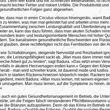
uro. Denn wer krank und mit Schmerzen weiterarbeitet, ist nicht
macht leichter Fehler und riskiert Unfälle. Die Produktivität und 
n gesundheitlichen Folgen ganz abgesehen.
der, dass man in einen Circulus vitiosus hineingerät«, warnt Ba
s zu leisten, was man mal geleistet hat und arbeitet umso mehr.
Zusammenhang zwischen Leistungsabfall und Überforderung e
eiter an, kann das dazu führen, dass man akuten Schaden nimm
onders team- und leistungsorientierte Menschen mit hoher Qua
rdern. Sie banalisieren gesundheitliche Beschwerden wie Rücke
glauben, diese rechtfertigten nicht das Fernbleiben von der Ar
ie Schlafstörungen, steigende Nervosität und Reizbarkeit ignor
den, die Leistungsfähigkeit sackt ab. „Man muss dann immer me
iche Arbeit gut zu leisten“, sagt Badura. »Das setzt einen Vers
nfalls in akutem Herzversagen enden kann.« Gegen den Körper 
herab - man wird schneller krank, ist dauernd müde und lustlos.
ich in starken Rückenschmerzen körperlich nieder. Rackern bi
gedient, meint Badura: »Man muss lernen, mit seinem eigenen 
 umzugehen. Man muss lernen, auf die Symptome zu hören, die
.«
auch ein gutes Gesundheitsmanagement im Betrieb, die Unter
etzte, um die Folgen falsch verstandenen Pflichtbewusstseins
i die Bilanzen aufzupolieren. Denn ob das Klima im Betrieb stim
and. Badura: »Qualität der Führung, Qualität der sozialen Bez