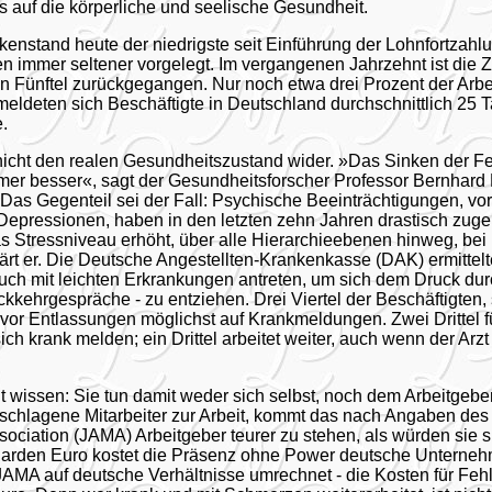
s auf die körperliche und seelische Gesundheit.
kenstand heute der niedrigste seit Einführung der Lohnfortzahl
 immer seltener vorgelegt. Im vergangenen Jahrzehnt ist die Z
 Fünftel zurückgegangen. Nur noch etwa drei Prozent der Arbei
meldeten sich Beschäftigte in Deutschland durchschnittlich 25 T
.
nicht den realen Gesundheitszustand wider. »Das Sinken der Fe
mmer besser«, sagt der Gesundheitsforscher Professor Bernhard
. Das Gegenteil sei der Fall: Psychische Beeinträchtigungen, vo
Depressionen, haben in den letzten zehn Jahren drastisch zu
as Stressniveau erhöht, über alle Hierarchieebenen hinweg, b
ärt er. Die Deutsche Angestellten-Krankenkasse (DAK) ermittel
uch mit leichten Erkrankungen antreten, um sich dem Druck dur
ckkehrgespräche - zu entziehen. Drei Viertel der Beschäftigten
 vor Entlassungen möglichst auf Krankmeldungen. Zwei Drittel f
ich krank melden; ein Drittel arbeitet weiter, auch wenn der Arz
t wissen: Sie tun damit weder sich selbst, noch dem Arbeitgebe
chlagene Mitarbeiter zur Arbeit, kommt das nach Angaben des 
ociation (JAMA) Arbeitgeber teurer zu stehen, als würden sie s
liarden Euro kostet die Präsenz ohne Power deutsche Unterneh
AMA auf deutsche Verhältnisse umrechnet - die Kosten für Fehl