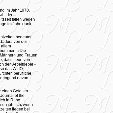
ung im Jahr 1970.
ahl der
tszeit fallen wegen
age im Jahr krank,
hlzeiten bedeutet
 Badura von der
r allem
genommen. »Die
ei Männern und Frauen
te, dass neun von
ch den Arbeitgeber -
, so das WidO,
ürchten berufliche
t dringend davon
r einen Gefallen.
Journal of the
ich in Ruhe
men jährlich, wenn
zeiten liegen bei