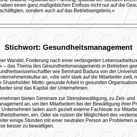
aben einen ganz maßgeblichen Einfluss nicht nur auf die Ges
chäftigten, sondern auch auf das Betriebsergebnis.«
Stichwort: Gesundheitsmanagement
r Wandel, Forderung nach einer verlängerten Lebensarbeitsze
« – das Thema des Gesundheitsmanagements in Betrieben gew
ndheitswissenschaftler wie Bernhard Badura von der Universitä
ernehmenskultur an, »die sehr stark auf die Mitarbeiter zielt, ni
 Shareholder. Motto: gesunde Arbeit in gesunden Organisatio
rbeiter sind das Kapital der Unternehmen.
ernehmen bieten Seminare zur Stressbewältigung, zu Zeit- und
agement an, um den Mitarbeitern bei der Bewältigung ihrer P
 Unternehmen laden auch gezielt externe Fachleute zur Mitarbe
heitsthemen, ein. Oder sie nutzen die Möglichkeit des »exter
eiter einige Stunden mit einer neutralen Person an Problemen a
se besser zu bewältigen.