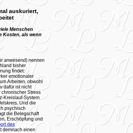
al auskuriert,
beitet
 viele Menschen
re Kosten, als wenn
für anwesend) nennen
hland bisher
nung findet:
arker emotionaler
zum Arbeiten, obwohl
 dafür ist nicht
r chronischer Stress
rz-Kreislauf-System
elskreis. Und die
ch psychisch
agt die Belegschaft
zen, Erschöpfung und
ort des
at demnach einen