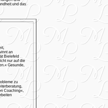
undheit und das
it,
innt an
t Bielefeld
cht nur auf die
nen.« Gesunde,
robleme zu
iterberatung,
nen Coaching«,
rbeiten