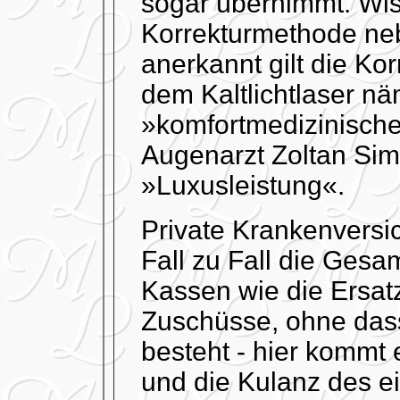
sogar übernimmt. Wiss
Korrekturmethode neb
anerkannt gilt die Ko
dem Kaltlichtlaser nä
»komfortmedizinische«
Augenarzt Zoltan Sim
»Luxusleistung«.
Private Krankenvers
Fall zu Fall die Gesa
Kassen wie die Ersat
Zuschüsse, ohne dass
besteht - hier kommt 
und die Kulanz des e