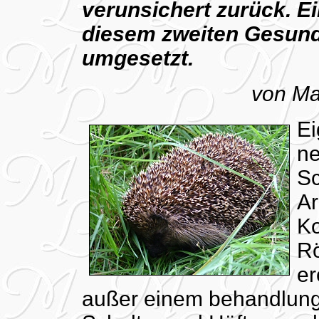
verunsichert zurück. Ei
diesem zweiten Gesund
umgesetzt.
von Ma
Ei
ne
Sc
Ar
Ko
Rö
er
außer einem behandlung