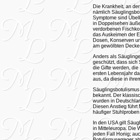
Die Krankheit, an der
nämlich Säuglingsbot
Symptome sind Übelk
in Doppelsehen äußer
verdorbenen Fischkons
das Auskeimen der Err
Dosen, Konserven un
am gewölbten Deckel
Anders als Säuglinge
geschützt, dass sich
die Gifte werden, di
ersten Lebensjahr da
aus, da diese in ih
Säuglingsbotulismus i
bekannt. Der klassisc
wurden in Deutschland
Diesen Anstieg führt
häufiger Stuhlproben
In den USA gilt Säugl
in Mitteleuropa. Die 
jeden Fall Honig; au
Botulismuserreger ab