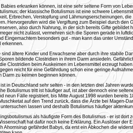
 Babies erkranken können, ist eine sehr seltene Form von Leben
ulismus; der klassische Botulismus ist eine schwere Lebensmitt
eit, Erbrechen, Verstopfung und Lähmungserscheinungen, die 
n. Hervorgerufen wird die Vergiftung zum Beispiel durch den
erven, also durch Nahrung, in der sich bereits Gifte gebildet 
eger nicht zulässt, vermehren sich die Sporen gerade in luftdi
d Eingemachtem besonders gut - man kann das unter Umstän
 erkennen.
 sind ältere Kinder und Erwachsene aber durch ihre stabile Dar
 Sporen bildende Clostridien in ihrem Darm ansiedeln. Gefährli
e die Clostridien beim Auskeimen im Lebensmittel erzeugt haben
gegen reicht für eine Gefährdung schon eine geringe Aufnahme 
rem Darm zu keimen beginnen können.
st in Deutschland sehr selten - in den letzten drei Jahren wurde
he Botulismus tritt ist häufiger auf, ist aber dennoch eine selt
 neun Fälle registriert, bis Mitte August 1998 wurden bereits 1
 Muschketat auf den Trend zurück, dass die Ärzte bei Magen-D
 untersuchen lassen und deshalb Botulismus häufiger aktenkund
ingsbotulismus als häufigste Form des Botulismus - er ist dort 
Wissenschaft hat dafür noch keine Erklärung. Ein Auslöser der E
ch Ahornsirup gefährdet Babys, da erst ein Abkochen die wider
töten kann.