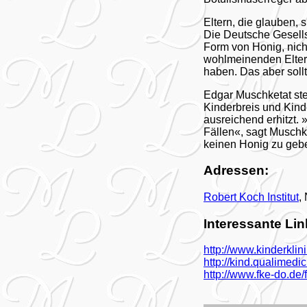
Eltern, die glauben, 
Die Deutsche Gesells
Form von Honig, nich
wohlmeinenden Elter
haben. Das aber soll
Edgar Muschketat stel
Kinderbreis und Kind
ausreichend erhitzt
Fällen«, sagt Muschke
keinen Honig zu geb
Adressen:
Robert Koch Institut
,
Interessante Li
http://www.kinderkli
http://kind.qualimed
http://www.fke-do.de/