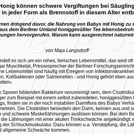
 Honig können schwere Vergiftungen bei Säugling
 in jeder Form als Brennstoff in diesem Alter entb
rnen dringend davor, die Nahrung von Babys mit Honig zu 
 aus dem Berliner Umland honiggesüßter Tee lebensbedroh
nungen hervorgerufen. Warum kann ausgerechnet naturrei
von Maja Langsdorff
elt es sich um ein rohes, tierisches Lebensmittel, das wird oft a
ar Muschketat, Pressesprecher der Berliner Forschungseinrich
sche Lebensmittel sind häufig mit Erregern von Infektionskrankhe
en, Kolibakterien oder Salmonellen - und Honig gehört eben auc
ttel«.
 Sporen bildenden Bakterium verunreinigt sein, dem Clostridiu
er zum Beispiel mit einem selbst zubereiteten, honiggesüßten 
s, finden sie in der noch instabilen Darmflora des Babys Verhäl
rmehren. Die Clostridien besiedeln den Darm, keimen aus und sc
en und schwere Muskellähmungen auslösen können. Bei dem Ber
it die Lähmungen mit einer akuten Trinkschwäche angekündigt: e
der Schluckmuskulatur. Dazu können u.a. Verstopfung, die L
d allgemeine Schwäche kommen.