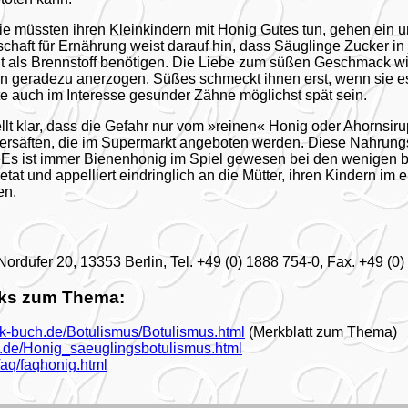
sie müssten ihren Kleinkindern mit Honig Gutes tun, gehen ein u
chaft für Ernährung weist darauf hin, dass Säuglinge Zucker in 
t als Brennstoff benötigen. Die Liebe zum süßen Geschmack w
n geradezu anerzogen. Süßes schmeckt ihnen erst, wenn sie e
te auch im Interesse gesunder Zähne möglichst spät sein.
lt klar, dass die Gefahr nur vom »reinen« Honig oder Ahornsirup
ersäften, die im Supermarkt angeboten werden. Diese Nahrung
. »Es ist immer Bienenhonig im Spiel gewesen bei den wenigen
tat und appelliert eindringlich an die Mütter, ihren Kindern im 
en.
 Nordufer 20, 13353 Berlin, Tel. +49 (0) 1888 754-0, Fax. +49 (
nks zum Thema:
nik-buch.de/Botulismus/Botulismus.html
(Merkblatt zum Thema)
ic.de/Honig_saeuglingsbotulismus.html
faq/faqhonig.html