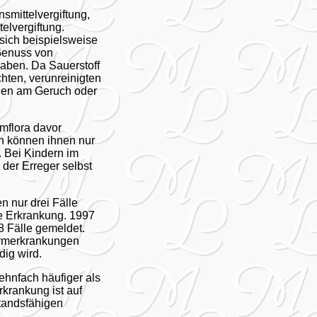
smittelvergiftung,
elvergiftung.
sich beispielsweise
 Genuss von
haben. Da Sauerstoff
chten, verunreinigten
den am Geruch oder
mflora davor
ch können ihnen nur
. Bei Kindern im
der Erreger selbst
n nur drei Fälle
ene Erkrankung. 1997
8 Fälle gemeldet.
armerkrankungen
ig wird.
zehnfach häufiger als
rkrankung ist auf
standsfähigen