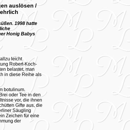
en auslösen /
ehrlich
süßen. 1998 hatte
liche
ner Honig Babys
llzu leicht
tung Robert-Koch-
iten belastet, man
h in diese Reihe als
m botulinum.
Brei oder Tee in den
tnisse vor, die ihnen
hütten Gifte aus, die
liner Säugling
in Zeichen für eine
ähmung der