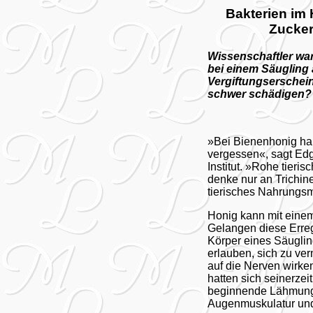
Bakterien im
Zucker
Wissenschaftler wa
bei einem Säugling
Vergiftungserschei
schwer schädigen?
»Bei Bienenhonig hand
vergessen«, sagt Edg
Institut. »Rohe tieri
denke nur an Trichin
tierisches Nahrungsmi
Honig kann mit einem
Gelangen diese Erreg
Körper eines Säugling
erlauben, sich zu ve
auf die Nerven wirk
hatten sich seinerze
beginnende Lähmung 
Augenmuskulatur un