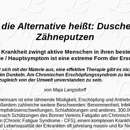
die Alternative heißt: Dusch
Zähneputzen
e Krankheit zwingt aktive Menschen in ihren bes
nie / Hauptsymptom ist eine extreme Form der Er
sich mit der Materie aus, eine effektive Therapie gibt es nic
 im Dunkeln. Am Chronischen Erschöpfungssyndrom zu leid
zugleich von der Umwelt unverstanden zu sein.
von Maja Langsdorff
emeinsam ist eine lähmende Müdigkeit, Erschöpfung und Antri
außerdem zahlreiche weitere Beschwerden: Benommenheit, Infek
mphdrüsenschwellungen, Schlafstörungen und anderes. 300.0
n nach Schätzungen des Bonner Vereins Fatigatio am Chronisc
 (Chronic Fatigue Syndrome - CFS), einem komplexen Krankhei
d Lebensqualität der Erkrankten oft jahrelang massiv und für Ni