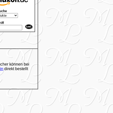
uche
iff
cher können bei
in
direkt bestellt