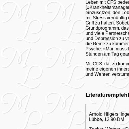
Leben mit CFS bedeu
(»Krankheitsmanageme
einzusetzen: den Leb
mit Stress vernünft
Griff zu halten. Sobe
Grundprogramm, das 
und viele Partnersch
und Depression zu ver
die Beine zu kommen.
Psyche: »Man muss le
Stunden am Tag gear
Mit CFS klar zu komm
meine eigenen innere
und Wehren verstummt
Literaturempfe
Arnold Hilgers, In
Lübbe, 12,90 DM