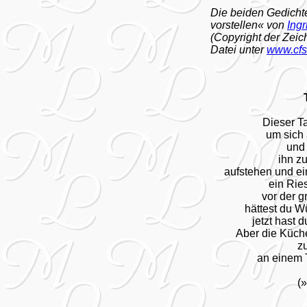
Die beiden Gedicht
vorstellen« von
Ingr
(Copyright der Zei
Datei unter
www.cfs
Dieser Ta
um sich
und 
ihn zu
aufstehen und ei
ein Rie
vor der 
hättest du W
jetzt hast d
Aber die Küche 
zu
an einem 
(