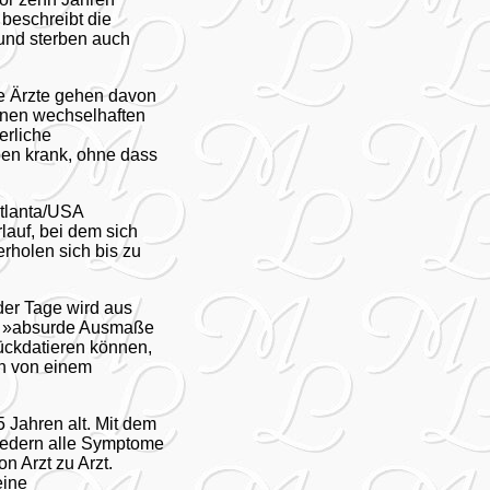
 beschreibt die
und sterben auch
he Ärzte gehen davon
einen wechselhaften
erliche
ben krank, ohne dass
Atlanta/USA
lauf, bei dem sich
rholen sich bis zu
oder Tage wird aus
ng »absurde Ausmaße
rückdatieren können,
ch von einem
 Jahren alt. Mit dem
liedern alle Symptome
n Arzt zu Arzt.
eine