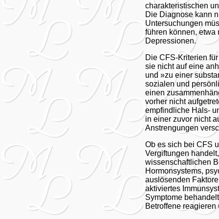
charakteristischen 
Die Diagnose kann nu
Untersuchungen müss
führen können, etwa 
Depressionen.
Die CFS-Kriterien für
sie nicht auf eine an
und »zu einer substan
sozialen und persönl
einen zusammenhänge
vorher nicht aufgetr
empfindliche Hals- 
in einer zuvor nicht
Anstrengungen versch
Ob es sich bei CFS u
Vergiftungen handelt,
wissenschaftlichen B
Hormonsystems, psyc
auslösenden Faktoren
aktiviertes Immunsys
Symptome behandelt w
Betroffene reagieren