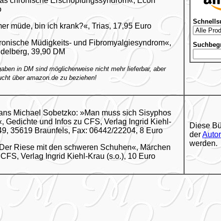
Das chronische Erschöpfungssyndrom«, Econ
o
Schnells
mer müde, bin ich krank?«, Trias, 17,95 Euro
ronische Müdigkeits- und Fibromyalgiesyndrom«,
Suchbegr
idelberg, 39,90 DM
aben in DM sind möglicherweise nicht mehr lieferbar, aber
ucht über amazon.de zu beziehen!
Hans Michael Sobetzko: »Man muss sich Sisyphos
«, Gedichte und Infos zu CFS, Verlag Ingrid Kiehl-
Diese Bü
49, 35619 Braunfels, Fax: 06442/22204, 8 Euro
der
Autor
werden.
 »Der Riese mit den schweren Schuhen«, Märchen
CFS, Verlag Ingrid Kiehl-Krau (s.o.), 10 Euro