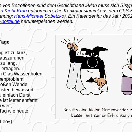
e von Betroffenen sind dem Gedichtband »Man muss sich Sisyp
id Kiehl-Krau
entnommen. Die Karikatur stammt aus dem CFS-
chnung:
Hans-Michael Sobetzko
). Ein Kalender für das Jahr 20
-portal.de
heruntergeladen werden.
Tage
g ist zu kurz,
 auszuruhen,
zu lang,
 ertragen.
n Glas Wasser holen,
senproblem!
großen Wende
üsten bewässert,
u einfach Durst.
ist Meter entfernt.
 weit,
Tag wie heute.
»Leo«)