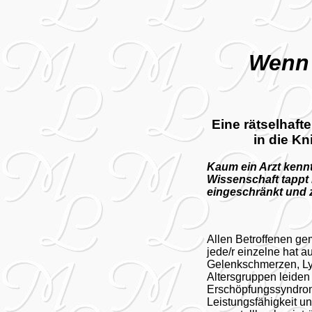
Wenn 
Eine rätselhaft
in die K
Kaum ein Arzt kennt 
Wissenschaft tappt
eingeschränkt und 
Allen Betroffenen g
jede/r einzelne hat 
Gelenkschmerzen, Ly
Altersgruppen leide
Erschöpfungssyndrom
Leistungsfähigkeit un