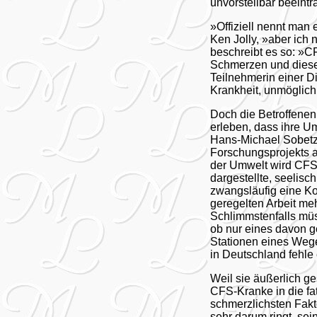
unvorstellbar beeinträ
»Offiziell nennt man
Ken Jolly, »aber ich
beschreibt es so: »
Schmerzen und diese
Teilnehmerin einer Di
Krankheit, unmöglich.
Doch die Betroffenen 
erleben, dass ihre Um
Hans-Michael Sobetzko
Forschungsprojekts 
der Umwelt wird CFS 
dargestellte, seelis
zwangsläufig eine Kol
geregelten Arbeit me
Schlimmstenfalls müs
ob nur eines davon g
Stationen eines Wege
in Deutschland fehl
Weil sie äußerlich g
CFS-Kranke in die fat
schmerzlichsten Fak
sehr darum ringt, sei