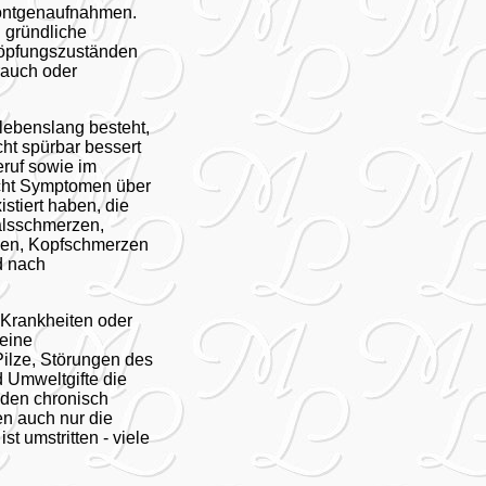
Röntgenaufnahmen.
 gründliche
höpfungszuständen
rauch oder
 lebenslang besteht,
cht spürbar bessert
eruf sowie im
acht Symptomen über
tiert haben, die
alsschmerzen,
ken, Kopfschmerzen
d nach
 Krankheiten oder
keine
Pilze, Störungen des
 Umweltgifte die
nden chronisch
n auch nur die
 umstritten - viele