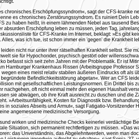
chtigt.
 es chronisches Erschöpfungssyndrom«, sagt der CFS-kranke n
 nenne es chronisches Zerstörungssyndrom. Es ruiniert Dein Leb
CFS zu haben heißt, in einem lähmenden Nebel aus tausend Be
r absurden Erschöpfung leben zu müssen, jeden Tag, jahrelan
skussionsliste für CFS-Kranke im Internet, beklagt: »Es gibt ke
 Alles, was ich tue, ist schon immer ein 'gegen' die Krankheit l
leiden nicht nur unter ihrer rätselhaften Krankheit selbst. Sie mü
welt sie für Hypochonder, psychisch gestört oder willensschwac
 befasst sich seit zehn Jahren mit der Problematik. Er ist Miti
am Hamburger Krankenhaus Rissen (Arbeitsgruppe Professor Sta
wegen eines meist relativ stabilen äußeren Eindrucks oft als ü
ch begründete Befindlichkeitsstörung abgetan«. Wer an CFS leide
lision mit gesellschaftlichen Leistungsnormen. Ein Drittel bis z
hr nachgehen, oft nicht einmal mehr den eigenen Haushalt vers
sen sie abwägen, ob ihre Kraft ausreicht zu duschen und die Z
eht. »Arbeitsunfähigkeit, Kosten für Diagnostik bzw. Behandlu
s in soziales Abseits und Armut«, sagt Fatigatio-Vorsitzender 
e eine angemessene medizinische Versorgung.
esund wirken und medizinische Checks keinerlei verdächtige Bef
ale Situation, sich permanent rechtfertigen zu müssen. »Das wa
toren: das Unverständnis, das Abgelehntwerden, wenn man doc
ne Leistungen irgendwie aufrecht zu erhalten«, sagt Sonja, 37, 