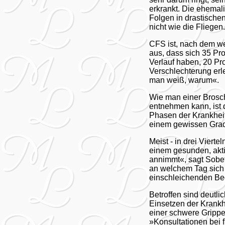
erkrankt. Die ehemali
Folgen in drastisch
nicht wie die Fliegen
CFS ist, nach dem we
aus, dass sich 35 Pr
Verlauf haben, 20 Pr
Verschlechterung erl
man weiß, warum«.
Wie man einer Brosch
entnehmen kann, ist 
Phasen der Krankheit
einem gewissen Grad,
Meist - in drei Viert
einem gesunden, akt
annimmt«, sagt Sobetz
an welchem Tag sich 
einschleichenden Beg
Betroffen sind deutl
Einsetzen der Krankh
einer schwere Grippe 
»Konsultationen bei f