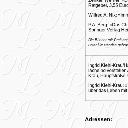
Zenker, Werner: »
Ratgeber, 3,55 Eur
Wilfred A. Nix: »Im
P.A. Berg: »Das Ch
Springer Verlag He
Die Bücher mit Preisang
unter Umständen gebra
Ingrid Kiehl-Krau/
lächelnd vorstellen
Krau, Hauptstraße 
Ingrid Kiehl-Krau:
über das Leben mit 
Adressen: