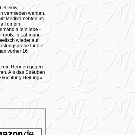
effektiv
gen vermieden werden,
 mit Medikamenten im
ff dir ein
mand allein lebe -
hr groß, in Lähmung
seelisch wieder auf
astungsprobe für die
man vorher 16
«
wie ein Rennen gegen
ran. Als das Sträuben
e Richtung Heilung«.