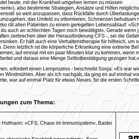
tet heute, mit der Krankheit umgehen lernen zu müssen
nt«), also bestimmte Strategien, Ansätze und Hilfen möglichst 
ensstil so weit anzupassen, dass Rückfälle durch Überlastun
ig umzugehen, das Umfeld zu informieren, Schmerzen behutsam
tzko rät allen Patienten zu einem geregelten Lebensablauf: »Scha
du auch an schlechten Tagen noch bewältigst«. Gerade wenn je
aften zerbrechen über der Herausforderung CFS -, sei die Gefa
sinken. Er hält auch eine Verhaltenstherapie für hilfreich, um 
 Denn letztlich ist die körperliche Erkrankung eine extreme Bel
rnen, auf einmal mit ein paar Minuten klar zu kommen, wenn 
beitet und daraus eine Menge Selbstbestätigung gezogen hat.
en, erfordert einen Lernprozess - beschreibt Sonja: »Es war 
n Windmühlen. Aber als ich nachgab, da ging es auf einmal vo
e, war auf einmal Platz für etwas Neues, für die ersten Schritt
hlungen zum Thema:
ge Hofmann: »CFS, Chaos im Immunsystem«, Bastei