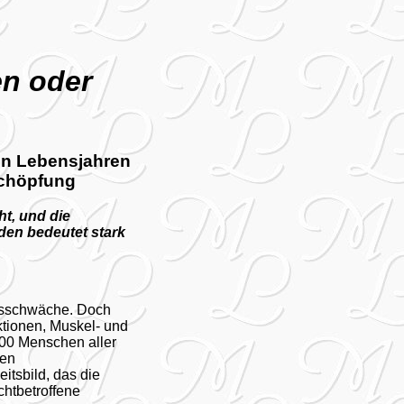
en oder
ten Lebensjahren
schöpfung
ht, und die
en bedeutet stark
ebsschwäche. Doch
tionen, Muskel- und
00 Menschen aller
hen
tsbild, das die
chtbetroffene