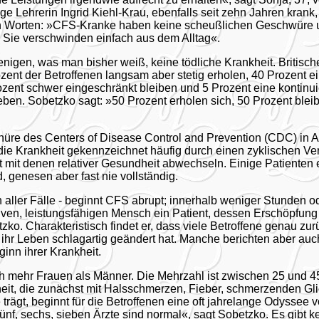
ge Lehrerin Ingrid Kiehl-Krau, ebenfalls seit zehn Jahren krank,
en Worten: »CFS-Kranke haben keine scheußlichen Geschwüre 
. Sie verschwinden einfach aus dem Alltag«.
nigen, was man bisher weiß, keine tödliche Krankheit. Britisc
ozent der Betroffenen langsam aber stetig erholen, 40 Prozent 
ozent schwer eingeschränkt bleiben und 5 Prozent eine kontinui
eben. Sobetzko sagt: »50 Prozent erholen sich, 50 Prozent blei
üre des Centers of Disease Control and Prevention (CDC) in 
die Krankheit gekennzeichnet häufig durch einen zyklischen Ver
 mit denen relativer Gesundheit abwechseln. Einige Patienten e
 genesen aber fast nie vollständig.
eln aller Fälle - beginnt CFS abrupt; innerhalb weniger Stunden 
iven, leistungsfähigen Mensch ein Patient, dessen Erschöpfu
ko. Charakteristisch findet er, dass viele Betroffene genau zu
ihr Leben schlagartig geändert hat. Manche berichten aber au
inn ihrer Krankheit.
ich mehr Frauen als Männer. Die Mehrzahl ist zwischen 25 und 45
eit, die zunächst mit Halsschmerzen, Fieber, schmerzenden G
trägt, beginnt für die Betroffenen eine oft jahrelange Odyssee vo
ünf, sechs, sieben Ärzte sind normal«, sagt Sobetzko. Es gibt k