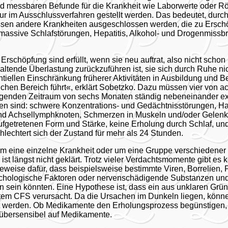
und messbaren Befunde für die Krankheit wie Laborwerte oder 
r im Ausschlussverfahren gestellt werden. Das bedeutet, durch
en andere Krankheiten ausgeschlossen werden, die zu Ersc
massive Schlafstörungen, Hepatitis, Alkohol- und Drogenmissb
 Erschöpfung sind erfüllt, wenn sie neu auftrat, also nicht schon
haltende Überlastung zurückzuführen ist, sie sich durch Ruhe ni
tiellen Einschränkung früherer Aktivitäten in Ausbildung und B
ichen Bereich führt«, erklärt Sobetzko. Dazu müssen vier von 
nden Zeitraum von sechs Monaten ständig nebeneinander exis
eten sind: schwere Konzentrations- und Gedächtnisstörungen, H
und Achsellymphknoten, Schmerzen in Muskeln und/oder Gelen
 aufgetretenen Form und Stärke, keine Erholung durch Schlaf, un
lechtert sich der Zustand für mehr als 24 Stunden.
m eine einzelne Krankheit oder um eine Gruppe verschiedener
 ist längst nicht geklärt. Trotz vieler Verdachtsmomente gibt es 
eweise dafür, dass beispielsweise bestimmte Viren, Borrelien, 
hologische Faktoren oder nervenschädigende Substanzen und
 sein könnten. Eine Hypothese ist, dass ein aus unklaren Grü
tem CFS verursacht. Da die Ursachen im Dunkeln liegen, könne
erden. Ob Medikamente den Erholungsprozess begünstigen, ist
 übersensibel auf Medikamente.