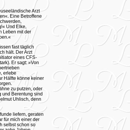
euseeländische Arzt
en«. Eine Betroffene
schwerden,
g!« Und Elke,
in Leben mit der
eben.«
ssen fast täglich
h hält. Der Arzt
nitiator eines CFS-
rk). Er sagt: »Von
bertrieben
, erlebe
ur Hälfte könne keiner
orgen.
ähne zu putzen, oder
ng und Berentung sind
Helmut Uhlisch, denn
unde liefern, geraten
r für mich einer der
h selbst schon so
vor zehn Jahren