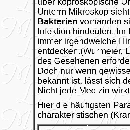
über koproskopische Un
Unterm Mikroskop sieht
Bakterien
vorhanden si
Infektion hindeuten. Im K
immer irgendwelche Hin
entdecken.(Wurmeier, La
des Gesehenen erforder
Doch nur wenn gewisse
bekannt ist, lässt sich d
Nicht jede Medizin wirk
Hier die häufigsten Par
charakteristischen (Kr