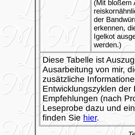
(Mit bloßem 
reiskornähnl
der Bandwür
erkennen, di
Igelkot ausg
werden.)
Diese Tabelle ist Auszug
Ausarbeitung von mir, d
zusätzliche Information
Entwicklungszyklen der 
Empfehlungen (nach Pro I
Leseprobe dazu und ein
finden Sie
hier
.
Te