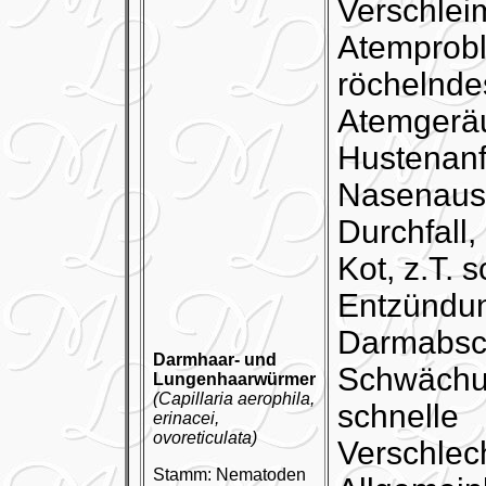
Verschlei
Atemprob
röchelnde
Atemgerä
Hustenanf
Nasenausf
Durchfall, 
Kot, z.T. 
Entzündu
Darmabsch
Darmhaar- und
Schwächu
Lungenhaarwürmer
(Capillaria aerophila,
schnelle
erinacei,
ovoreticulata)
Verschlec
Stamm: Nematoden