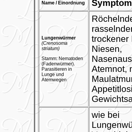
Symptom
Name / Einordnung
Röchelnde
rasselnde
trockener
Lungenwürmer
(Crenosoma
Niesen,
striatum)
Nasenausf
Stamm: Nematoden
(Fadenwürmer).
Atemnot,
Parasitieren in
Lunge und
Maulatmu
Atemwegen
Appetitlos
Gewichts
wie bei
Lungenwü