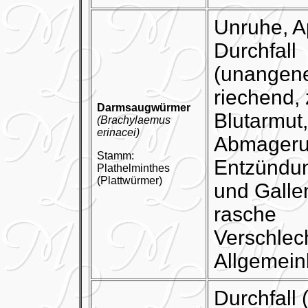
Unruhe, Ap
Durchfall
(unangen
riechend, z
Darmsaugwürmer
Blutarmut,
(Brachylaemus
erinacei)
Abmagerun
Stamm:
Entzündu
Plathelminthes
(Plattwürmer)
und Galle
rasche
Verschlec
Allgemein
Durchfall (