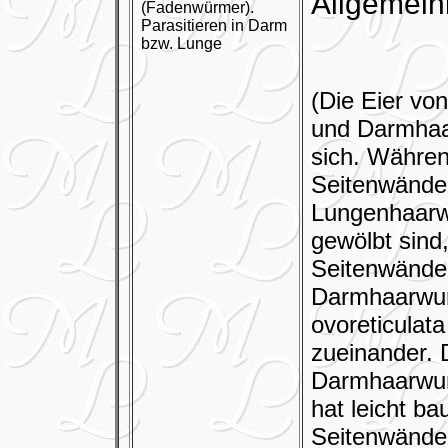
Allgemein
(Fadenwürmer).
Parasitieren in Darm
bzw. Lunge
(Die Eier vo
und Darmhaa
sich. Währen
Seitenwände 
Lungenhaarw
gewölbt sind
Seitenwände 
Darmhaarwu
ovoreticulata
zueinander. 
Darmhaarwur
hat leicht ba
Seitenwände