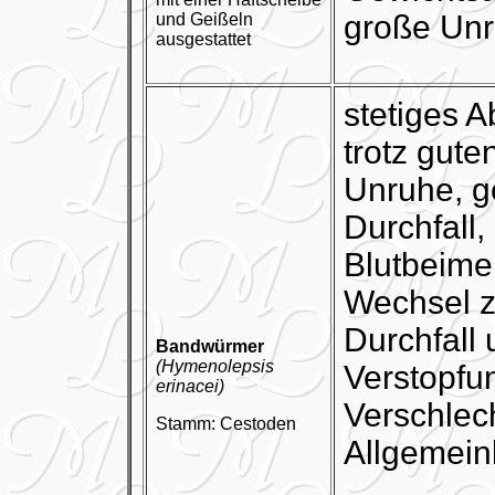
große Unr
und Geißeln
ausgestattet
stetiges 
trotz gute
Unruhe, g
Durchfall, 
Blutbeime
Wechsel 
Durchfall
Bandwürmer
(Hymenolepsis
Verstopfu
erinacei)
Verschlec
Stamm: Cestoden
Allgemein