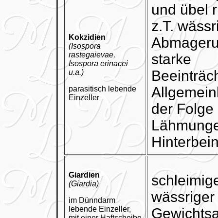
und übel r
z.T. wässr
Kokzidien
Abmageru
(Isospora
rastegaievae,
starke
Isospora erinacei
Beeinträc
u.a.)
Allgemein
parasitisch lebende
Einzeller
der Folge 
Lähmunge
Hinterbein
Giardien
schleimige
(Giardia)
wässriger 
im Dünndarm
lebende Einzeller,
Gewichts
mit einer Haftscheibe