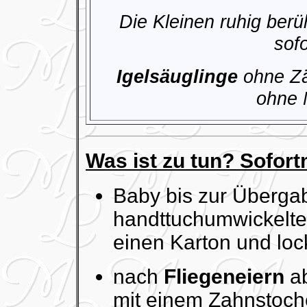
Die Kleinen ruhig berü
sofo
Igelsäuglinge
ohne Z
ohne 
Was ist zu tun? Sofo
Baby bis zur Überg
handttuchumwickelte
einen Karton und lo
nach
Fliegeneiern
a
mit einem Zahnstoche