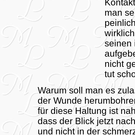
Kontakt
man se
peinlic
wirklic
seinen 
aufgeb
nicht g
tut sch
Warum soll man es zula
der Wunde herumbohren
für diese Haltung ist na
dass der Blick jetzt nac
und nicht in der schme