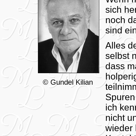
sich he
noch da
sind ei
Alles d
selbst 
dass ma
holper
© Gundel Kilian
teilnim
Spuren 
ich ken
nicht u
wieder 