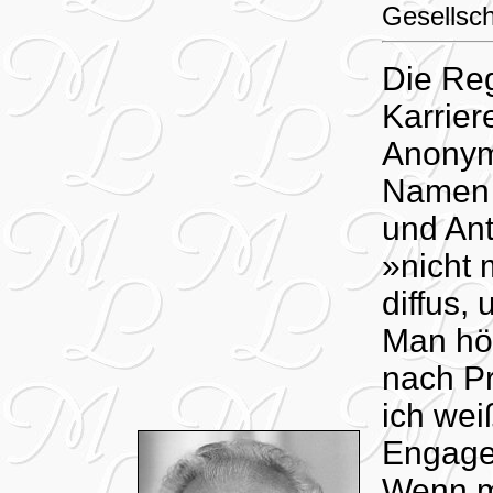
Gesellsch
Die Reg
Karrier
Anonymi
Namen 
und An
»nicht
diffus,
Man hör
nach P
ich weiß
Engage
Wenn ma