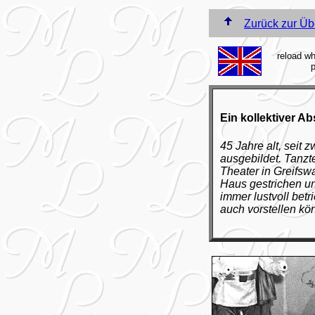
Zurück zur Üb
reload wh
p
Ein kollektiver 
45 Jahre alt, seit
ausgebildet. Tanzte
Theater in Greifsw
Haus gestrichen u
immer lustvoll betr
auch vorstellen kö